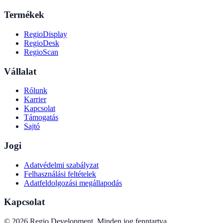
Termékek
RegioDisplay
RegioDesk
RegioScan
Vállalat
Rólunk
Karrier
Kapcsolat
Támogatás
Sajtó
Jogi
Adatvédelmi szabályzat
Felhasználási feltételek
Adatfeldolgozási megállapodás
Kapcsolat
©
2026
Regio Development
.
Minden jog fenntartva.