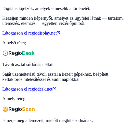
Digitális kijelzők, amelyek elmesélik a történetét.
Kezeljen minden képernyőt, amelyet az ügyfelei látnak — tartalom,
ütemezés, elemzés — egyetlen vezérlőpultból.
Látogasson el
regiodisplay.net
A belső réteg
Regio
Desk
Távoli asztal súrlódás nélkül.
Saját üzemeltetésű távoli asztal a kezelt gépekhez, beépített
kétfaktoros hitelesítéssel és audit naplókkal.
Látogasson el
regiodesk.net
A mély réteg
Regio
Scan
Ismerje meg a lemezeit, mielőtt meghibásodnának.