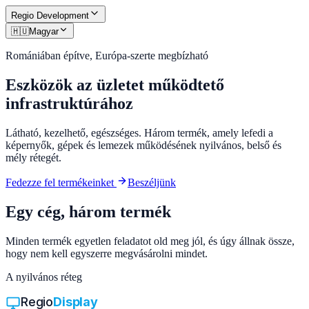
Regio
Development
🇭🇺
Magyar
Romániában építve, Európa-szerte megbízható
Eszközök az üzletet működtető
infrastruktúrához
Látható, kezelhető, egészséges. Három termék, amely lefedi a
képernyők, gépek és lemezek működésének nyilvános, belső és
mély rétegét.
Fedezze fel termékeinket
Beszéljünk
Egy cég, három termék
Minden termék egyetlen feladatot old meg jól, és úgy állnak össze,
hogy nem kell egyszerre megvásárolni mindet.
A nyilvános réteg
Regio
Display