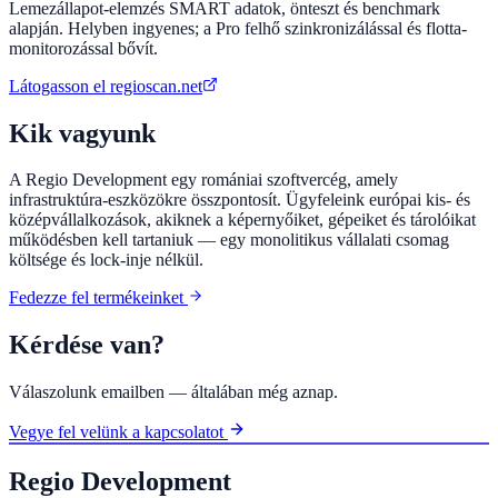
Lemezállapot-elemzés SMART adatok, önteszt és benchmark
alapján. Helyben ingyenes; a Pro felhő szinkronizálással és flotta-
monitorozással bővít.
Látogasson el
regioscan.net
Kik vagyunk
A Regio Development egy romániai szoftvercég, amely
infrastruktúra-eszközökre összpontosít. Ügyfeleink európai kis- és
középvállalkozások, akiknek a képernyőiket, gépeiket és tárolóikat
működésben kell tartaniuk — egy monolitikus vállalati csomag
költsége és lock-inje nélkül.
Fedezze fel termékeinket
Kérdése van?
Válaszolunk emailben — általában még aznap.
Vegye fel velünk a kapcsolatot
Regio Development