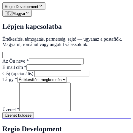
Regio
Development
🇭🇺
Magyar
Lépjen kapcsolatba
Értékesítés, támogatás, partnerség, sajtó — ugyanaz a postafiók.
Magyarul, románul vagy angolul válaszolunk.
Az Ön neve
*
E-mail cím
*
Cég (opcionális)
Tárgy
*
Üzenet
*
Üzenet küldése
Regio Development