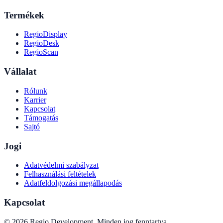
Termékek
RegioDisplay
RegioDesk
RegioScan
Vállalat
Rólunk
Karrier
Kapcsolat
Támogatás
Sajtó
Jogi
Adatvédelmi szabályzat
Felhasználási feltételek
Adatfeldolgozási megállapodás
Kapcsolat
©
2026
Regio Development
.
Minden jog fenntartva.