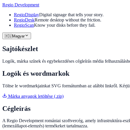
Regio
Development
RegioDisplay
Digital signage that tells your story.
RegioDesk
Remote desktop without the friction.
RegioScan
Know your disks before they fail.
🇭🇺
Magyar
Sajtókészlet
Logók, márka színek és egybekezdéses cégleírás média felhasználásh
Logók és wordmarkok
Töltse le wordmarkjainkat SVG formátumban az alábbi linkről. Kérjük
Márka anyagok letöltése (.zip)
Cégleírás
A Regio Development romániai szoftvercég, amely infrastruktúra-eszkö
(lemezállapot-elemzés) termékeket tartalmazza.