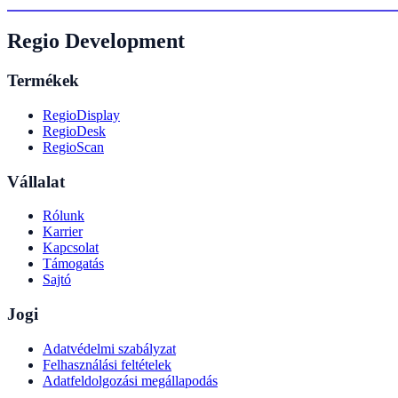
Regio Development
Termékek
RegioDisplay
RegioDesk
RegioScan
Vállalat
Rólunk
Karrier
Kapcsolat
Támogatás
Sajtó
Jogi
Adatvédelmi szabályzat
Felhasználási feltételek
Adatfeldolgozási megállapodás