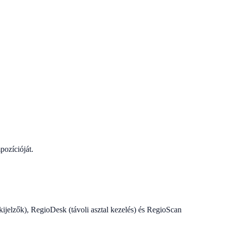
pozícióját.
kijelzők), RegioDesk (távoli asztal kezelés) és RegioScan