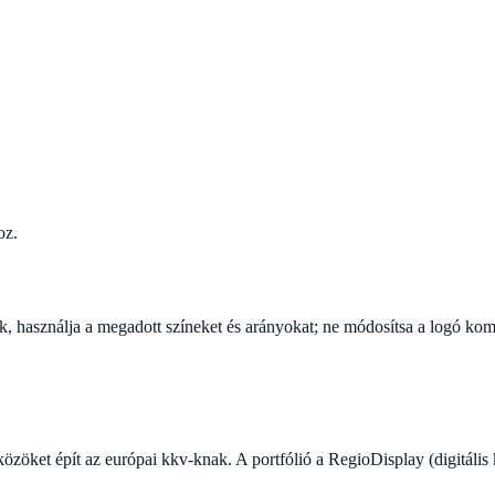
oz.
, használja a megadott színeket és arányokat; ne módosítsa a logó kom
zöket épít az európai kkv-knak. A portfólió a RegioDisplay (digitális 